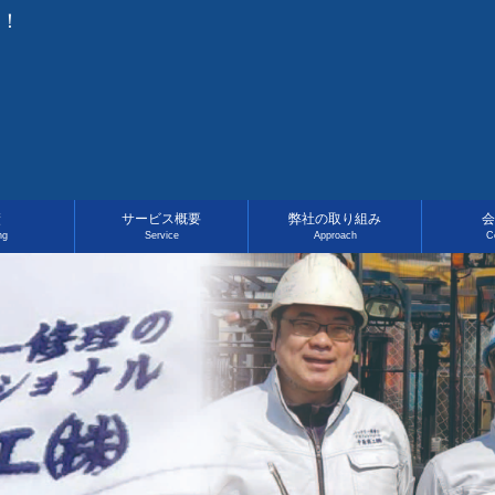
す！
績
サービス概要
弊社の取り組み
会
ng
Service
Approach
C